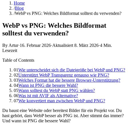
Home
/
Blog
/
WebP vs PNG: Welches Bildformat solltest du verwenden?
WebP vs PNG: Welches Bildformat
solltest du verwenden?
By Artur
·
16. Februar 2026
·
Aktualisiert
8. März 2026
·
4 Min.
Lesezeit
Table of Contents
01
Wie unterscheidet sich die Dateigröße bei WebP und PNG?
02
Unterstützt WebP Transparenz genauso wie PNG?
03
Welches Format hat die bessere Browser-Unterstützung?
04
Wann ist PNG die bessere Wahl?
05
Wann solltest du WebP statt PNG wählen?
06
Was ist mit AVIF als Alternative?
07
Wie konvertiert man zwischen WebP und PNG?
Du baust eine Website oder bereitest Bilder für ein Projekt vor. Du
hast gehört, dass WebP besser als PNG ist. Aber stimmt das immer?
Und wann ist PNG die bessere Wahl?