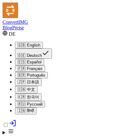
Convert
IMG
Blog
Preise
DE
🇬🇧
English
🇩🇪
Deutsch
🇪🇸
Español
🇫🇷
Français
🇧🇷
Português
🇯🇵
日本語
🇨🇳
中文
🇰🇷
한국어
🇷🇺
Русский
🇮🇳
हिन्दी