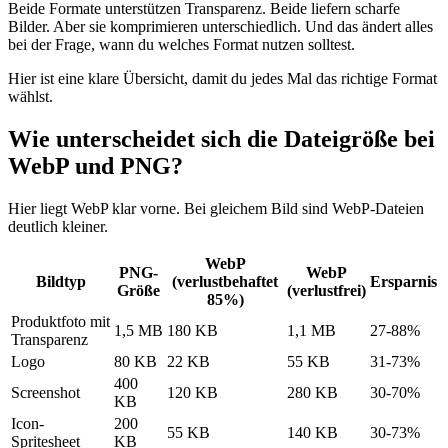
Beide Formate unterstützen Transparenz. Beide liefern scharfe
Bilder. Aber sie komprimieren unterschiedlich. Und das ändert alles
bei der Frage, wann du welches Format nutzen solltest.
Hier ist eine klare Übersicht, damit du jedes Mal das richtige Format
wählst.
Wie unterscheidet sich die Dateigröße bei
WebP und PNG?
Hier liegt WebP klar vorne. Bei gleichem Bild sind WebP-Dateien
deutlich kleiner.
WebP
PNG-
WebP
Bildtyp
(verlustbehaftet
Ersparnis
Größe
(verlustfrei)
85%)
Produktfoto mit
1,5 MB
180 KB
1,1 MB
27-88%
Transparenz
Logo
80 KB
22 KB
55 KB
31-73%
400
Screenshot
120 KB
280 KB
30-70%
KB
Icon-
200
55 KB
140 KB
30-73%
Spritesheet
KB