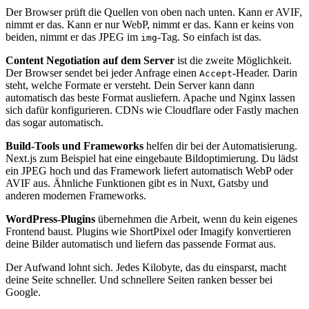
Der Browser prüft die Quellen von oben nach unten. Kann er AVIF,
nimmt er das. Kann er nur WebP, nimmt er das. Kann er keins von
beiden, nimmt er das JPEG im
-Tag. So einfach ist das.
img
Content Negotiation auf dem Server
ist die zweite Möglichkeit.
Der Browser sendet bei jeder Anfrage einen
-Header. Darin
Accept
steht, welche Formate er versteht. Dein Server kann dann
automatisch das beste Format ausliefern. Apache und Nginx lassen
sich dafür konfigurieren. CDNs wie Cloudflare oder Fastly machen
das sogar automatisch.
Build-Tools und Frameworks
helfen dir bei der Automatisierung.
Next.js zum Beispiel hat eine eingebaute Bildoptimierung. Du lädst
ein JPEG hoch und das Framework liefert automatisch WebP oder
AVIF aus. Ähnliche Funktionen gibt es in Nuxt, Gatsby und
anderen modernen Frameworks.
WordPress-Plugins
übernehmen die Arbeit, wenn du kein eigenes
Frontend baust. Plugins wie ShortPixel oder Imagify konvertieren
deine Bilder automatisch und liefern das passende Format aus.
Der Aufwand lohnt sich. Jedes Kilobyte, das du einsparst, macht
deine Seite schneller. Und schnellere Seiten ranken besser bei
Google.