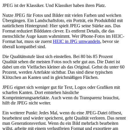
JPEG ist der Klassiker. Und Klassiker haben ihren Platz.
Nutze JPEG für Fotos und Bilder mit vielen Farben und weichen
Übergängen. Ein Landschaftsfoto, ein Porträt, ein Produktbild mit
natürlichem Hintergrund: Hier spielt JPEG seine Stärke aus. Das
Format reduziert Bilddaten clever. Es entfernt Details, die das
menschliche Auge kaum wahrnimmt. Wer iPhone-Fotos im HEIC-
Format hat, muss sie zuerst
HEIC in JPG umwandeln
, bevor sie
überall kompatibel sind.
Die Qualitätsstufe lässt sich einstellen. Bei 80 bis 85 Prozent
Qualität sehen die meisten Fotos noch sehr gut aus. Die Datei ist
dabei um ein Vielfaches kleiner als das Original. Gehst du unter 60
Prozent, werden Artefakte sichtbar. Das sind diese typischen
Klötzchen an Kanten und in gleichmäßigen Flächen.
JPEG eignet sich weniger gut für Text, Logos oder Grafiken mit
scharfen Kanten. Dort entstehen hässliche
Komprimierungsartefakte. Auch wenn du Transparenz brauchst,
hilft dir JPEG nicht weiter.
Ein weiterer Punkt: Jedes Mal, wenn du eine JPEG-Datei öffnest,
bearbeitest und wieder speicherst, geht Qualität verloren. Das nennt
man Generationsverlust. Wenn du ein Bild mehrfach bearbeiten
willst, arbeite mit einem verlustfreien Format und exportiere am