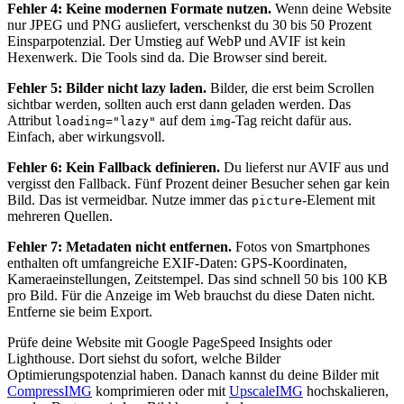
Fehler 4: Keine modernen Formate nutzen.
Wenn deine Website
nur JPEG und PNG ausliefert, verschenkst du 30 bis 50 Prozent
Einsparpotenzial. Der Umstieg auf WebP und AVIF ist kein
Hexenwerk. Die Tools sind da. Die Browser sind bereit.
Fehler 5: Bilder nicht lazy laden.
Bilder, die erst beim Scrollen
sichtbar werden, sollten auch erst dann geladen werden. Das
Attribut
auf dem
-Tag reicht dafür aus.
loading="lazy"
img
Einfach, aber wirkungsvoll.
Fehler 6: Kein Fallback definieren.
Du lieferst nur AVIF aus und
vergisst den Fallback. Fünf Prozent deiner Besucher sehen gar kein
Bild. Das ist vermeidbar. Nutze immer das
-Element mit
picture
mehreren Quellen.
Fehler 7: Metadaten nicht entfernen.
Fotos von Smartphones
enthalten oft umfangreiche EXIF-Daten: GPS-Koordinaten,
Kameraeinstellungen, Zeitstempel. Das sind schnell 50 bis 100 KB
pro Bild. Für die Anzeige im Web brauchst du diese Daten nicht.
Entferne sie beim Export.
Prüfe deine Website mit Google PageSpeed Insights oder
Lighthouse. Dort siehst du sofort, welche Bilder
Optimierungspotenzial haben. Danach kannst du deine Bilder mit
CompressIMG
komprimieren oder mit
UpscaleIMG
hochskalieren,