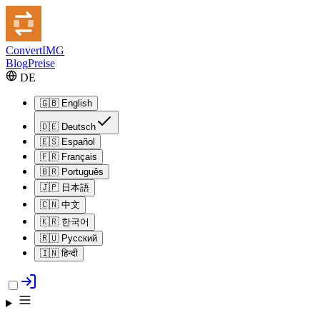
Convert
IMG
Blog
Preise
DE
🇬🇧
English
🇩🇪
Deutsch
🇪🇸
Español
🇫🇷
Français
🇧🇷
Português
🇯🇵
日本語
🇨🇳
中文
🇰🇷
한국어
🇷🇺
Русский
🇮🇳
हिन्दी