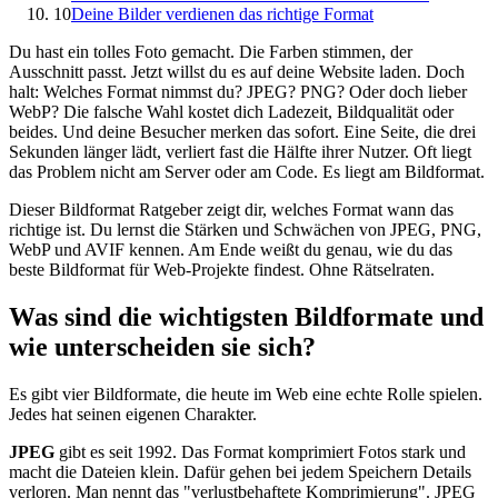
10
Deine Bilder verdienen das richtige Format
Du hast ein tolles Foto gemacht. Die Farben stimmen, der
Ausschnitt passt. Jetzt willst du es auf deine Website laden. Doch
halt: Welches Format nimmst du? JPEG? PNG? Oder doch lieber
WebP? Die falsche Wahl kostet dich Ladezeit, Bildqualität oder
beides. Und deine Besucher merken das sofort. Eine Seite, die drei
Sekunden länger lädt, verliert fast die Hälfte ihrer Nutzer. Oft liegt
das Problem nicht am Server oder am Code. Es liegt am Bildformat.
Dieser Bildformat Ratgeber zeigt dir, welches Format wann das
richtige ist. Du lernst die Stärken und Schwächen von JPEG, PNG,
WebP und AVIF kennen. Am Ende weißt du genau, wie du das
beste Bildformat für Web-Projekte findest. Ohne Rätselraten.
Was sind die wichtigsten Bildformate und
wie unterscheiden sie sich?
Es gibt vier Bildformate, die heute im Web eine echte Rolle spielen.
Jedes hat seinen eigenen Charakter.
JPEG
gibt es seit 1992. Das Format komprimiert Fotos stark und
macht die Dateien klein. Dafür gehen bei jedem Speichern Details
verloren. Man nennt das "verlustbehaftete Komprimierung". JPEG