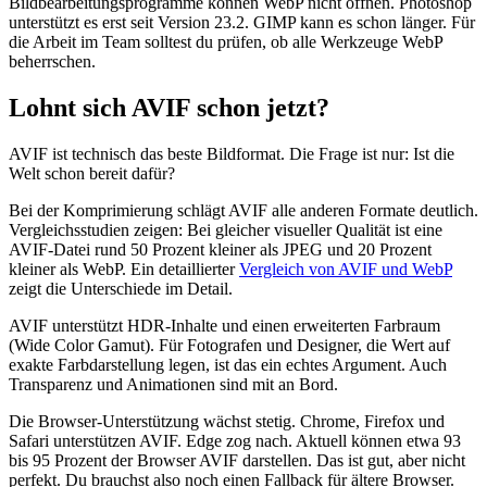
Bildbearbeitungsprogramme können WebP nicht öffnen. Photoshop
unterstützt es erst seit Version 23.2. GIMP kann es schon länger. Für
die Arbeit im Team solltest du prüfen, ob alle Werkzeuge WebP
beherrschen.
Lohnt sich AVIF schon jetzt?
AVIF ist technisch das beste Bildformat. Die Frage ist nur: Ist die
Welt schon bereit dafür?
Bei der Komprimierung schlägt AVIF alle anderen Formate deutlich.
Vergleichsstudien zeigen: Bei gleicher visueller Qualität ist eine
AVIF-Datei rund 50 Prozent kleiner als JPEG und 20 Prozent
kleiner als WebP. Ein detaillierter
Vergleich von AVIF und WebP
zeigt die Unterschiede im Detail.
AVIF unterstützt HDR-Inhalte und einen erweiterten Farbraum
(Wide Color Gamut). Für Fotografen und Designer, die Wert auf
exakte Farbdarstellung legen, ist das ein echtes Argument. Auch
Transparenz und Animationen sind mit an Bord.
Die Browser-Unterstützung wächst stetig. Chrome, Firefox und
Safari unterstützen AVIF. Edge zog nach. Aktuell können etwa 93
bis 95 Prozent der Browser AVIF darstellen. Das ist gut, aber nicht
perfekt. Du brauchst also noch einen Fallback für ältere Browser.