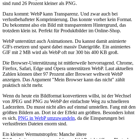
sind rund 26 Prozent kleiner als PNG.
Dazu kommt: WebP kann Transparenz. Und zwar auch bei
verlustbehafteter Komprimierung. Das konnte vorher kein Format.
Du bekommst also ein Bild mit transparentem Hintergrund, das
trotzdem klein ist. Perfekt für Produktbilder im Online-Shop.
WebP unterstützt auch Animationen. Du kannst damit animierte
GIFs ersetzen und sparst dabei massiv Dateigröße. Ein animiertes
GIF mit 2 MB wird als WebP oft nur 300 bis 400 KB groß.
Die Browser-Unterstützung ist mittlerweile hervorragend. Chrome,
Firefox, Safari, Edge und Opera unterstützen WebP. Laut aktuellen
Zahlen können über 97 Prozent aller Browser weltweit WebP
anzeigen. Das Argument "Mein Browser kann das nicht" zählt
praktisch nicht mehr.
Wenn du heute ein Bildformat konvertieren willst, ist der Wechsel
von JPEG und PNG zu WebP der einfachste Weg zu schnelleren
Ladezeiten. Du musst nicht alles auf einmal umstellen. Fang mit den
größten Bildern an. Dort ist der Effekt am größten. Besonders lohnt
es sich,
PNG in WebP umzuwandeln
, da die Einsparungen bei
verlustfreien Dateien enorm sind.
Ein kleiner Wermutstropfen: Manche ältere