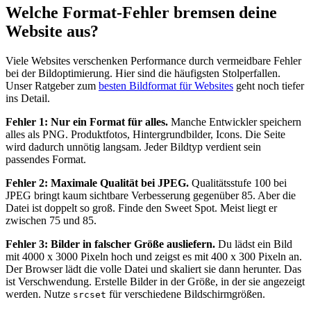
Welche Format-Fehler bremsen deine
Website aus?
Viele Websites verschenken Performance durch vermeidbare Fehler
bei der Bildoptimierung. Hier sind die häufigsten Stolperfallen.
Unser Ratgeber zum
besten Bildformat für Websites
geht noch tiefer
ins Detail.
Fehler 1: Nur ein Format für alles.
Manche Entwickler speichern
alles als PNG. Produktfotos, Hintergrundbilder, Icons. Die Seite
wird dadurch unnötig langsam. Jeder Bildtyp verdient sein
passendes Format.
Fehler 2: Maximale Qualität bei JPEG.
Qualitätsstufe 100 bei
JPEG bringt kaum sichtbare Verbesserung gegenüber 85. Aber die
Datei ist doppelt so groß. Finde den Sweet Spot. Meist liegt er
zwischen 75 und 85.
Fehler 3: Bilder in falscher Größe ausliefern.
Du lädst ein Bild
mit 4000 x 3000 Pixeln hoch und zeigst es mit 400 x 300 Pixeln an.
Der Browser lädt die volle Datei und skaliert sie dann herunter. Das
ist Verschwendung. Erstelle Bilder in der Größe, in der sie angezeigt
werden. Nutze
für verschiedene Bildschirmgrößen.
srcset