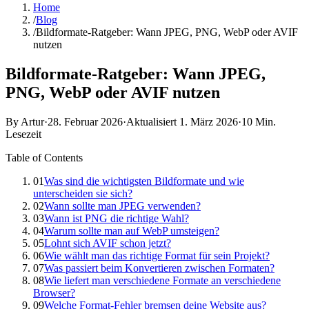
Home
/
Blog
/
Bildformate-Ratgeber: Wann JPEG, PNG, WebP oder AVIF
nutzen
Bildformate-Ratgeber: Wann JPEG,
PNG, WebP oder AVIF nutzen
By Artur
·
28. Februar 2026
·
Aktualisiert
1. März 2026
·
10 Min.
Lesezeit
Table of Contents
01
Was sind die wichtigsten Bildformate und wie
unterscheiden sie sich?
02
Wann sollte man JPEG verwenden?
03
Wann ist PNG die richtige Wahl?
04
Warum sollte man auf WebP umsteigen?
05
Lohnt sich AVIF schon jetzt?
06
Wie wählt man das richtige Format für sein Projekt?
07
Was passiert beim Konvertieren zwischen Formaten?
08
Wie liefert man verschiedene Formate an verschiedene
Browser?
09
Welche Format-Fehler bremsen deine Website aus?