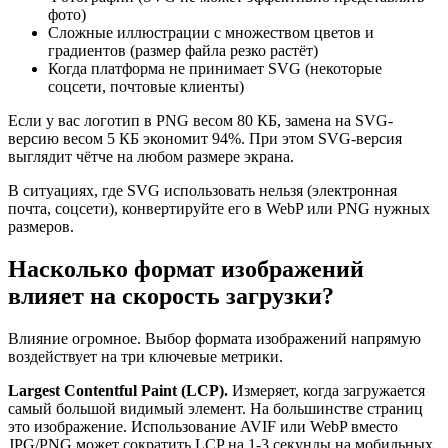
фото)
Сложные иллюстрации с множеством цветов и
градиентов (размер файла резко растёт)
Когда платформа не принимает SVG (некоторые
соцсети, почтовые клиенты)
Если у вас логотип в PNG весом 80 КБ, замена на SVG-
версию весом 5 КБ экономит 94%. При этом SVG-версия
выглядит чётче на любом размере экрана.
В ситуациях, где SVG использовать нельзя (электронная
почта, соцсети), конвертируйте его в WebP или PNG нужных
размеров.
Насколько формат изображений
влияет на скорость загрузки?
Влияние огромное. Выбор формата изображений напрямую
воздействует на три ключевые метрики.
Largest Contentful Paint (LCP).
Измеряет, когда загружается
самый большой видимый элемент. На большинстве страниц
это изображение. Использование AVIF или WebP вместо
JPG/PNG может сократить LCP на 1-3 секунды на мобильных