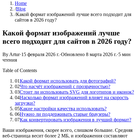
Home
/
Blog
/
Какой формат изображений лучше всего подходит для
сайтов в 2026 году?
Какой формат изображений лучше
всего подходит для сайтов в 2026 году?
By Artur
·
15 февраля 2026 г.
·
Обновлено
8 марта 2026 г.
·
5 мин
чтения
Table of Contents
01
Какой формат использовать для фотографий?
02
Что насчёт изображений с прозрачностью?
03
Стоит ли использовать SVG для логотипов и иконок?
04
Насколько формат изображений влияет на скорость
загрузки?
05
Какие настройки качества использовать?
06
Нужно ли поддерживать старые браузеры?
07
Как конвертировать изображения в лучший формат?
Ваши изображения, скорее всего, слишком большие. Средняя
веб-страница весит более 2 МБ, и изображения составляют