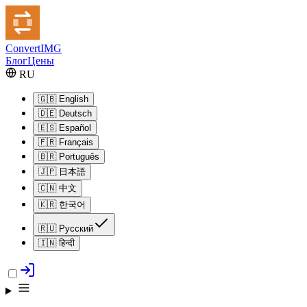
Convert
IMG
Блог
Цены
RU
🇬🇧
English
🇩🇪
Deutsch
🇪🇸
Español
🇫🇷
Français
🇧🇷
Português
🇯🇵
日本語
🇨🇳
中文
🇰🇷
한국어
🇷🇺
Русский
🇮🇳
हिन्दी