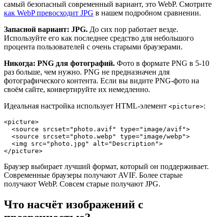
самый безопасный современный вариант, это WebP. Смотрите
как WebP превосходит JPG
в нашем подробном сравнении.
Запасной вариант: JPG.
До сих пор работает везде.
Используйте его как последнее средство для небольшого
процента пользователей с очень старыми браузерами.
Никогда: PNG для фотографий.
Фото в формате PNG в 5-10
раз больше, чем нужно. PNG не предназначен для
фотографического контента. Если вы видите PNG-фото на
своём сайте, конвертируйте их немедленно.
Идеальная настройка использует HTML-элемент
:
<picture>
<picture>

  <source srcset="photo.avif" type="image/avif">

  <source srcset="photo.webp" type="image/webp">

  <img src="photo.jpg" alt="Description">

Браузер выбирает лучший формат, который он поддерживает.
Современные браузеры получают AVIF. Более старые
получают WebP. Совсем старые получают JPG.
Что насчёт изображений с