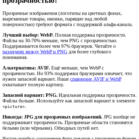
прозрачностью?
Прозрачные изображения (логотипы на цветных фонах,
вырезанные товары, иконки, парящие над любой
поверхностью) требуют формата с поддержкой альфа-канала.
Лучший выбор: WebP.
Полная поддержка прозрачности.
Файлы на 30-70% меньше, чем PNG с прозрачностью.
Поддерживается более чем 97% браузеров. Читайте о
различиях между WebP и PNG
для более глубокого
понимания.
Альтернатива: AVIF.
Ещё меньше, чем WebP с
прозрачностью. Но 93% поддержки браузерами означает, что
нужен запасной вариант. Наше
сравнение AVIF и WebP
охватывает полную картину.
Запасной вариант: PNG.
Идеальная поддержка прозрачности.
Файлы больше. Используйте как запасной вариант в элементе
.
<picture>
Никогда: JPG для прозрачных изображений.
JPG вообще не
поддерживает прозрачность. Прозрачные области становятся
белыми (или чёрными). Обходных путей нет.
Частая ошибка: сохранение фото товаров с прозрачным фоном