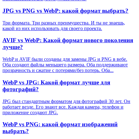
JPG vs PNG vs WebP: какой формат выбрать?
Три формата. Три разных преимущества. И ты не знаешь,
какой из них использовать для своего проекта.
AVIF vs WebP: Какой формат нового поколения
лучше?
WebP и AVIF были созданы для замены JPG и PNG в вебе.
Оба создают файлы меньшего размера. Оба поддерживают
прозрачность и сжатие с потерями/без потерь. Оба...
WebP vs JPG: Какой формат лучше для
фотографий?
JPG был стандартным форматом для фотографий 30 лет. Он
работает везде. Его знают все. Каждая камера, телефон и
приложение создают JPG.
WebP vs PNG: какой формат изображений
выбрать?