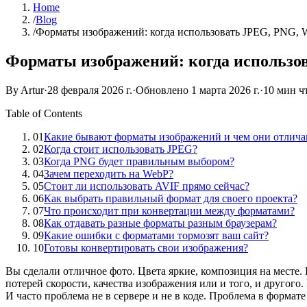
Home
/
Blog
/
Форматы изображений: когда использовать JPEG, PNG, 
Форматы изображений: когда использо
By Artur
·
28 февраля 2026 г.
·
Обновлено
1 марта 2026 г.
·
10 мин ч
Table of Contents
01
Какие бывают форматы изображений и чем они отлича
02
Когда стоит использовать JPEG?
03
Когда PNG будет правильным выбором?
04
Зачем переходить на WebP?
05
Стоит ли использовать AVIF прямо сейчас?
06
Как выбрать правильный формат для своего проекта?
07
Что происходит при конвертации между форматами?
08
Как отдавать разные форматы разным браузерам?
09
Какие ошибки с форматами тормозят ваш сайт?
10
Готовы конвертировать свои изображения?
Вы сделали отличное фото. Цвета яркие, композиция на месте.
потерей скорости, качества изображения или и того, и другого
И часто проблема не в сервере и не в коде. Проблема в формате