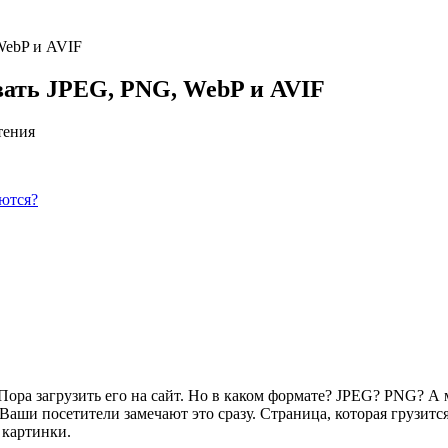
WebP и AVIF
вать JPEG, PNG, WebP и AVIF
тения
ются?
 Пора загрузить его на сайт. Но в каком формате? JPEG? PNG? 
. Ваши посетители замечают это сразу. Страница, которая грузитс
 картинки.