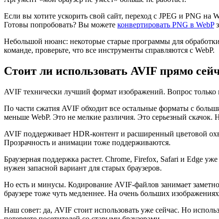
Если вы хотите ускорить свой сайт, переход с JPEG и PNG на W
Готовы попробовать? Вы можете
конвертировать PNG в WebP
з
Небольшой нюанс: некоторые старые программы для обработки и
команде, проверьте, что все инструменты справляются с WebP.
Стоит ли использовать AVIF прямо сей
AVIF технически лучший формат изображений. Вопрос только в
По части сжатия AVIF обходит все остальные форматы с больш
меньше WebP. Это не мелкие различия. Это серьезный скачок.
AVIF поддерживает HDR-контент и расширенный цветовой охват
Прозрачность и анимации тоже поддерживаются.
Браузерная поддержка растет. Chrome, Firefox, Safari и Edge у
нужен запасной вариант для старых браузеров.
Но есть и минусы. Кодирование AVIF-файлов занимает заметно 
браузере тоже чуть медленнее. На очень больших изображениях
Наш совет: да, AVIF стоит использовать уже сейчас. Но исполь
потеряете посетителей со старыми браузерами.