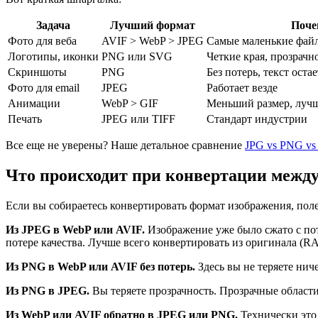
Задача
Лучший формат
Поче
Фото для веба
AVIF > WebP > JPEG
Самые маленькие файл
Логотипы, иконки
PNG или SVG
Четкие края, прозрачн
Скриншоты
PNG
Без потерь, текст оста
Фото для email
JPEG
Работает везде
Анимации
WebP > GIF
Меньший размер, лучш
Печать
JPEG или TIFF
Стандарт индустрии
Все еще не уверены? Наше детальное сравнение
JPG vs PNG vs
Что происходит при конвертации межд
Если вы собираетесь конвертировать формат изображения, поле
Из JPEG в WebP или AVIF.
Изображение уже было сжато с пот
потере качества. Лучше всего конвертировать из оригинала (
Из PNG в WebP или AVIF без потерь.
Здесь вы не теряете нич
Из PNG в JPEG.
Вы теряете прозрачность. Прозрачные области
Из WebP или AVIF обратно в JPEG или PNG.
Технически это 