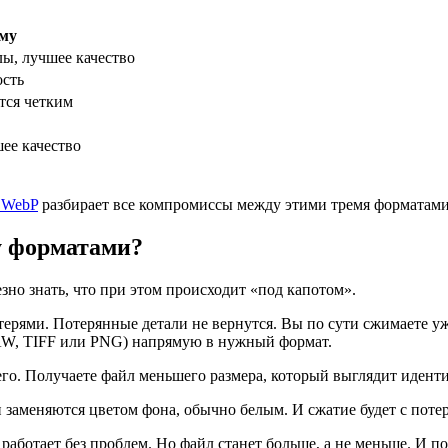
му
ы, лучшее качество
ость
ется четким
ее качество
 WebP
разбирает все компромиссы между этими тремя форматами
у форматами?
зно знать, что при этом происходит «под капотом».
ерями. Потерянные детали не вернутся. Вы по сути сжимаете у
RAW, TIFF или PNG) напрямую в нужный формат.
его. Получаете файл меньшего размера, который выглядит идент
 заменяются цветом фона, обычно белым. И сжатие будет с потеря
работает без проблем. Но файл станет больше, а не меньше. И п