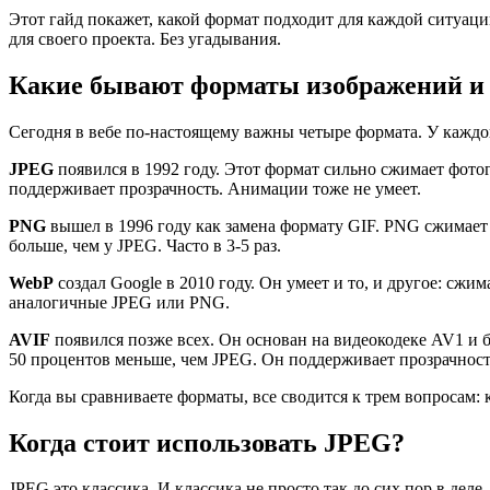
Этот гайд покажет, какой формат подходит для каждой ситуаци
для своего проекта. Без угадывания.
Какие бывают форматы изображений и 
Сегодня в вебе по-настоящему важны четыре формата. У каждо
JPEG
появился в 1992 году. Этот формат сильно сжимает фото
поддерживает прозрачность. Анимации тоже не умеет.
PNG
вышел в 1996 году как замена формату GIF. PNG сжимает 
больше, чем у JPEG. Часто в 3-5 раз.
WebP
создал Google в 2010 году. Он умеет и то, и другое: сж
аналогичные JPEG или PNG.
AVIF
появился позже всех. Он основан на видеокодеке AV1 и б
50 процентов меньше, чем JPEG. Он поддерживает прозрачнос
Когда вы сравниваете форматы, все сводится к трем вопросам
Когда стоит использовать JPEG?
JPEG это классика. И классика не просто так до сих пор в деле.