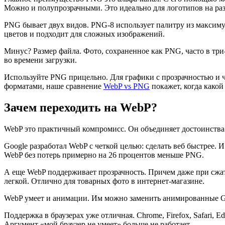
Можно и полупрозрачными. Это идеально для логотипов на ра
PNG бывает двух видов. PNG-8 использует палитру из максиму
цветов и подходит для сложных изображений.
Минус? Размер файла. Фото, сохраненное как PNG, часто в три
во времени загрузки.
Используйте PNG прицельно. Для графики с прозрачностью и 
форматами, наше сравнение
WebP vs PNG
покажет, когда какой
Зачем переходить на WebP?
WebP это практичный компромисс. Он объединяет достоинства
Google разработал WebP с четкой целью: сделать веб быстрее. 
WebP без потерь примерно на 26 процентов меньше PNG.
А еще WebP поддерживает прозрачность. Причем даже при сжати
легкой. Отлично для товарных фото в интернет-магазине.
WebP умеет и анимации. Им можно заменить анимированные GIF
Поддержка в браузерах уже отличная. Chrome, Firefox, Safari,
Аргумент «мой браузер не умеет» больше не работает.