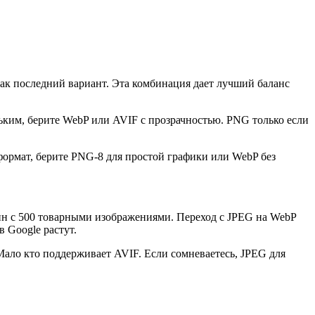
ак последний вариант. Эта комбинация дает лучший баланс
ьким, берите WebP или AVIF с прозрачностью. PNG только если
рмат, берите PNG-8 для простой графики или WebP без
н с 500 товарными изображениями. Переход с JPEG на WebP
 Google растут.
ало кто поддерживает AVIF. Если сомневаетесь, JPEG для