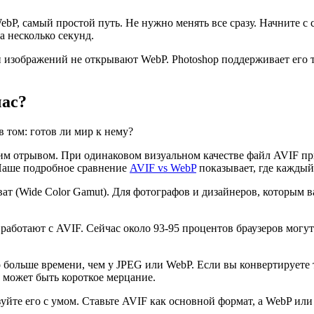
ebP, самый простой путь. Не нужно менять все сразу. Начните с
а несколько секунд.
зображений не открывают WebP. Photoshop поддерживает его тол
час?
 том: готов ли мир к нему?
им отрывом. При одинаковом визуальном качестве файл AVIF пр
 Наше подробное сравнение
AVIF vs WebP
показывает, где каждый
 (Wide Color Gamut). Для фотографов и дизайнеров, которым ва
же работают с AVIF. Сейчас около 93-95 процентов браузеров могу
больше времени, чем у JPEG или WebP. Если вы конвертируете т
 может быть короткое мерцание.
зуйте его с умом. Ставьте AVIF как основной формат, а WebP ил