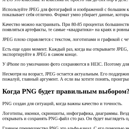
Используйте JPEG для фотографий и изображений с большим ко
показывает себя отлично. Формат умно убирает данные, которые
Качество можно настраивать. При 80-85 процентах большинств
появляться артефакты, те самые «квадратики» на краях и ровны
JPEG плохо справляется с текстом, логотипами и графикой с ч
Есть еще один момент. Каждый раз, когда вы открываете JPEG, 
экспортируйте в JPEG в самом конце.
У iPhone по умолчанию фото сохраняются в HEIC. Поэтому для
Несмотря на возраст, JPEG остается актуальным. Его поддержи
пожалуй, главный аргумент. А если вы хотите понять, проигр
Когда PNG будет правильным выбором
PNG создан для ситуаций, когда важны качество и точность.
Логотипы, иконки, скриншоты, инфографика, диаграммы. Везде,
открывать и сохранять PNG-файл сто раз. Он будет выглядеть о
Главное преимущество PNG это альфа-канал. С его помощью м