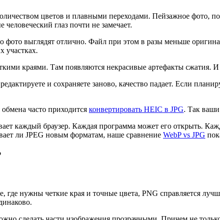
личеством цветов и плавными переходами. Пейзажное фото, пор
 человеческий глаз почти не замечает.
о фото выглядят отлично. Файл при этом в разы меньше оригина
х участках.
еткими краями. Там появляются некрасивые артефакты сжатия. И
редактируете и сохраняете заново, качество падает. Если планир
 обмена часто приходится
конвертировать HEIC в JPG
. Так ваши
вает каждый браузер. Каждая программа может его открыть. Каж
ывает ли JPEG новым форматам, наше сравнение
WebP vs JPG
пока
?
 где нужны четкие края и точные цвета, PNG справляется лучше
динаково.
ожно сделать части изображения прозрачными. Причем не толь