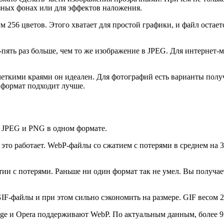
зных фонах или для эффектов наложения.
м 256 цветов. Этого хватает для простой графики, и файл оста
-пять раз больше, чем то же изображение в JPEG. Для интернет-
четкими краями он идеален. Для фотографий есть варианты по
 формат подходит лучше.
 JPEG и PNG в одном формате.
И это работает. WebP-файлы со сжатием с потерями в среднем на
и с потерями. Раньше ни один формат так не умел. Вы получает
-файлы и при этом сильно сэкономить на размере. GIF весом 2 
 Edge и Opera поддерживают WebP. По актуальным данным, более 