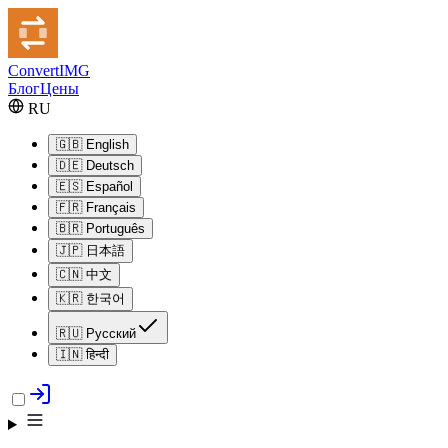
Convert
IMG
Блог
Цены
RU
🇬🇧
English
🇩🇪
Deutsch
🇪🇸
Español
🇫🇷
Français
🇧🇷
Português
🇯🇵
日本語
🇨🇳
中文
🇰🇷
한국어
🇷🇺
Русский
🇮🇳
हिन्दी