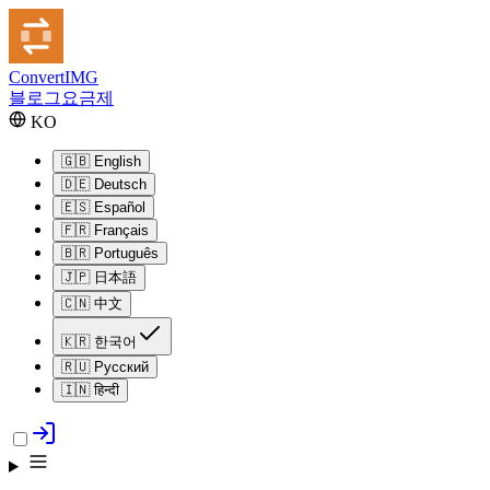
Convert
IMG
블로그
요금제
KO
🇬🇧
English
🇩🇪
Deutsch
🇪🇸
Español
🇫🇷
Français
🇧🇷
Português
🇯🇵
日本語
🇨🇳
中文
🇰🇷
한국어
🇷🇺
Русский
🇮🇳
हिन्दी