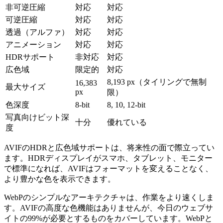
非可逆圧縮
対応
対応
可逆圧縮
対応
対応
透過（アルファ）
対応
対応
アニメーション
対応
対応
HDRサポート
非対応
対応
広色域
限定的
対応
8,193 px（タイリングで無制
16,383
最大サイズ
px
限）
色深度
8-bit
8, 10, 12-bit
写真向けビット深
十分
優れている
度
AVIFのHDRと広色域サポートは、将来性の面で際立ってい
ます。HDRディスプレイがスマホ、タブレット、モニター
で標準になれば、AVIFはフォーマットを変えることなく、
より豊かな色を表示できます。
WebPのシンプルなアーキテクチャは、作業をより速くしま
す。AVIFの高度な色機能はありませんが、今日のウェブサ
イトの99%が必要とするものをカバーしています。WebPと