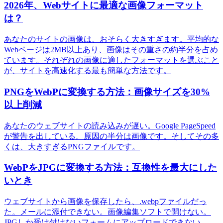
2026年、Webサイトに最適な画像フォーマット
は？
あなたのサイトの画像は、おそらく大きすぎます。平均的な
Webページは2MB以上あり、画像はその重さの約半分を占め
ています。それぞれの画像に適したフォーマットを選ぶこと
が、サイトを高速化する最も簡単な方法です。
PNGをWebPに変換する方法：画像サイズを30%
以上削減
あなたのウェブサイトの読み込みが遅い。Google PageSpeed
が警告を出している。原因の半分は画像です。そしてその多
くは、大きすぎるPNGファイルです。
WebPをJPGに変換する方法：互換性を最大にした
いとき
ウェブサイトから画像を保存したら、.webpファイルだっ
た。メールに添付できない。画像編集ソフトで開けない。
JPGしか受け付けないフォームにアップロードできない。