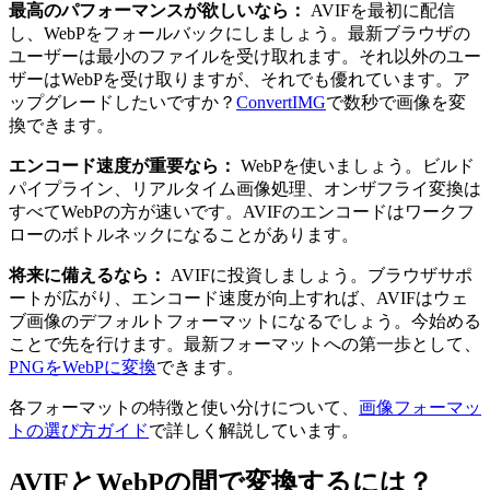
最高のパフォーマンスが欲しいなら：
AVIFを最初に配信
し、WebPをフォールバックにしましょう。最新ブラウザの
ユーザーは最小のファイルを受け取れます。それ以外のユー
ザーはWebPを受け取りますが、それでも優れています。ア
ップグレードしたいですか？
ConvertIMG
で数秒で画像を変
換できます。
エンコード速度が重要なら：
WebPを使いましょう。ビルド
パイプライン、リアルタイム画像処理、オンザフライ変換は
すべてWebPの方が速いです。AVIFのエンコードはワークフ
ローのボトルネックになることがあります。
将来に備えるなら：
AVIFに投資しましょう。ブラウザサポ
ートが広がり、エンコード速度が向上すれば、AVIFはウェ
ブ画像のデフォルトフォーマットになるでしょう。今始める
ことで先を行けます。最新フォーマットへの第一歩として、
PNGをWebPに変換
できます。
各フォーマットの特徴と使い分けについて、
画像フォーマッ
トの選び方ガイド
で詳しく解説しています。
AVIFとWebPの間で変換するには？