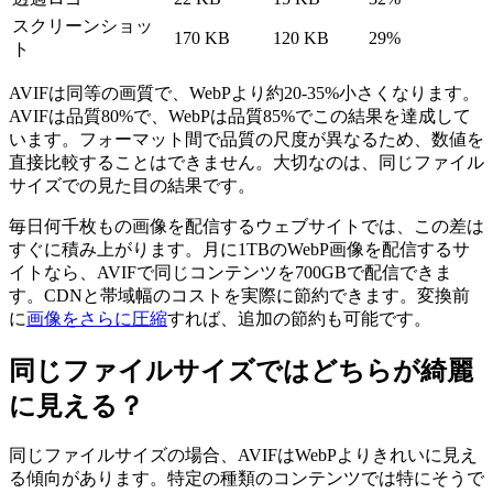
スクリーンショッ
170 KB
120 KB
29%
ト
AVIFは同等の画質で、WebPより約20-35%小さくなります。
AVIFは品質80%で、WebPは品質85%でこの結果を達成して
います。フォーマット間で品質の尺度が異なるため、数値を
直接比較することはできません。大切なのは、同じファイル
サイズでの見た目の結果です。
毎日何千枚もの画像を配信するウェブサイトでは、この差は
すぐに積み上がります。月に1TBのWebP画像を配信するサ
イトなら、AVIFで同じコンテンツを700GBで配信できま
す。CDNと帯域幅のコストを実際に節約できます。変換前
に
画像をさらに圧縮
すれば、追加の節約も可能です。
同じファイルサイズではどちらが綺麗
に見える？
同じファイルサイズの場合、AVIFはWebPよりきれいに見え
る傾向があります。特定の種類のコンテンツでは特にそうで