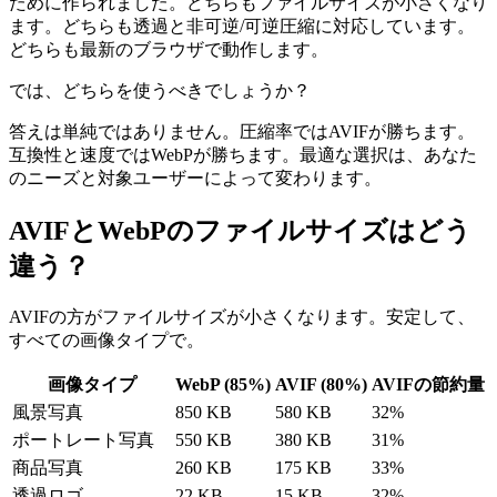
ために作られました。どちらもファイルサイズが小さくなり
ます。どちらも透過と非可逆/可逆圧縮に対応しています。
どちらも最新のブラウザで動作します。
では、どちらを使うべきでしょうか？
答えは単純ではありません。圧縮率ではAVIFが勝ちます。
互換性と速度ではWebPが勝ちます。最適な選択は、あなた
のニーズと対象ユーザーによって変わります。
AVIFとWebPのファイルサイズはどう
違う？
AVIFの方がファイルサイズが小さくなります。安定して、
すべての画像タイプで。
画像タイプ
WebP (85%)
AVIF (80%)
AVIFの節約量
風景写真
850 KB
580 KB
32%
ポートレート写真
550 KB
380 KB
31%
商品写真
260 KB
175 KB
33%
透過ロゴ
22 KB
15 KB
32%