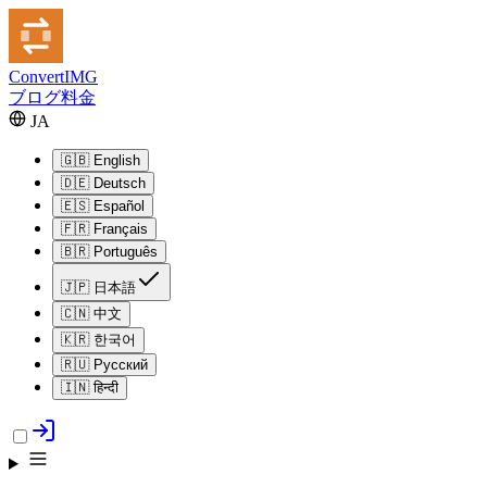
Convert
IMG
ブログ
料金
JA
🇬🇧
English
🇩🇪
Deutsch
🇪🇸
Español
🇫🇷
Français
🇧🇷
Português
🇯🇵
日本語
🇨🇳
中文
🇰🇷
한국어
🇷🇺
Русский
🇮🇳
हिन्दी