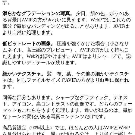
す。
滑らかなグラデーションの写真。
夕日、肌の色、ボケのあ
る背景はAVIFの方がきれいに見えます。WebPではこれらの
部分で微妙なバンディングが出ることがあります。AVIFは
より自然に処理します。
低ビットレートの画像。
圧縮を強くかけた場合（小さなサ
ムネイル、高圧縮のプレビュー）、AVIFの方がよく持ちこ
たえます。WebPはぼやけます。AVIFはよりシャープで、認
識しやすいディテールが残ります。
細かいテクスチャ。
髪、布、葉、その他の細かいテクスチ
ャは、同じファイルサイズでAVIFの方がより鮮明に保たれ
ます。
同等な部分もあります。シャープなグラフィック、テキス
ト、アイコン、高コントラストの画像です。どちらのフォー
マットもこれらをうまく処理します。違いが出るのは、微妙
なトーンの変化がある写真コンテンツだけです。
高品質設定（90%以上）では、ほとんどの人はAVIFとWebP
を見分けられません。違いが現れるのは、より強く圧縮した