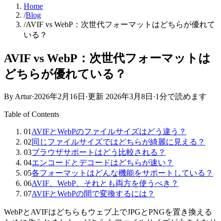
Home
/
Blog
/
AVIF vs WebP：次世代フォーマットはどちらが優れて
いる？
AVIF vs WebP：次世代フォーマットは
どちらが優れている？
By Artur
·
2026年2月16日
·
更新
2026年3月8日
·
1分で読めます
Table of Contents
01
AVIFとWebPのファイルサイズはどう違う？
02
同じファイルサイズではどちらが綺麗に見える？
03
ブラウザサポートはどう比較される？
04
エンコードとデコードはどちらが速い？
05
各フォーマットはどんな機能をサポートしている？
06
AVIF、WebP、それとも両方を使うべき？
07
AVIFとWebPの間で変換するには？
WebPとAVIFはどちらもウェブ上でJPGとPNGを置き換える