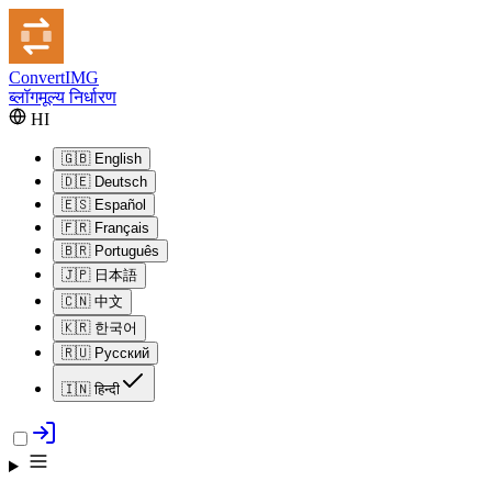
Convert
IMG
ब्लॉग
मूल्य निर्धारण
HI
🇬🇧
English
🇩🇪
Deutsch
🇪🇸
Español
🇫🇷
Français
🇧🇷
Português
🇯🇵
日本語
🇨🇳
中文
🇰🇷
한국어
🇷🇺
Русский
🇮🇳
हिन्दी