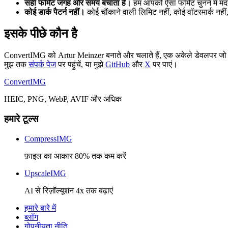
सही फॉर्मेट जगह और समय बचाता है।
हम आपको ऐसा फॉर्मेट चुनने में मदद
कोई डार्क पैटर्न नहीं।
कोई चौंकाने वाली लिमिट नहीं, कोई वॉटरमार्क नहीं
इसके पीछे कौन है
ConvertIMG को Artur Meinzer बनाते और चलाते हैं, एक अकेले डेवलपर जो केंद्र
मुझ तक
संपर्क पेज
पर पहुंचें, या मुझे
GitHub
और
X
पर पाएं।
Convert
IMG
HEIC, PNG, WebP, AVIF और अधिक
हमारे टूल्स
CompressIMG
फ़ाइल का आकार 80% तक कम करें
UpscaleIMG
AI से रिज़ॉल्यूशन 4x तक बढ़ाएं
हमारे बारे में
ब्लॉग
गोपनीयता नीति