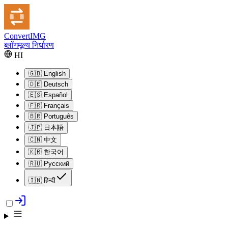
Convert
IMG
ब्लॉग
मूल्य निर्धारण
HI
🇬🇧
English
🇩🇪
Deutsch
🇪🇸
Español
🇫🇷
Français
🇧🇷
Português
🇯🇵
日本語
🇨🇳
中文
🇰🇷
한국어
🇷🇺
Русский
🇮🇳
हिन्दी