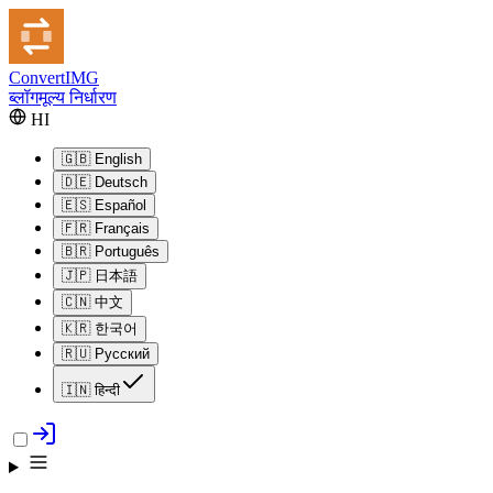
Convert
IMG
ब्लॉग
मूल्य निर्धारण
HI
🇬🇧
English
🇩🇪
Deutsch
🇪🇸
Español
🇫🇷
Français
🇧🇷
Português
🇯🇵
日本語
🇨🇳
中文
🇰🇷
한국어
🇷🇺
Русский
🇮🇳
हिन्दी