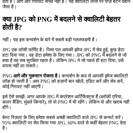
देता है। आगे और गिरावट संभव नहीं है। यह क्वालिटी लॉस पर पॉज़ बटन दबाने
जैसा है।
क्या JPG को PNG में बदलने से क्वालिटी बेहतर
होती है?
नहीं। यह इस कन्वर्शन के बारे में सबसे बड़ी गलतफहमी है।
JPG एक लॉसी फॉर्मेट है। जिस पल आपकी इमेज JPG में सेव हुई, कुछ डेटा
हटा दिया गया। वह डेटा हमेशा के लिए गया। JPG को PNG में बदलने से जो
बचा है वह सब सुरक्षित रहता है। लेकिन JPG ने जो पहले ही हटा दिया, उसे
वापस नहीं ला सकते।
PNG
आगे और नुकसान रोकता है।
कन्वर्शन के बाद से आपकी इमेज क्वालिटी
लॉक हो जाती है। आप PNG को हज़ारों बार खोलें, एडिट करें और सेव करें,
कोई गिरावट नहीं आएगी।
इसे ऐसे समझें: अगर आपके JPG में कंप्रेशन आर्टिफैक्ट्स हैं (ब्लॉकी एरिया,
कलर बैंडिंग, धुंधले किनारे), तो वो PNG में भी रहेंगे। लेकिन वो और खराब नहीं
होंगे।
बेस्ट रिज़ल्ट के लिए हमेशा सबसे अच्छी क्वालिटी वाले JPG से कन्वर्ट करें।
95% क्वालिटी पर सेव किया गया JPG, 60% वाले से कहीं बेहतर PNG देता
है।