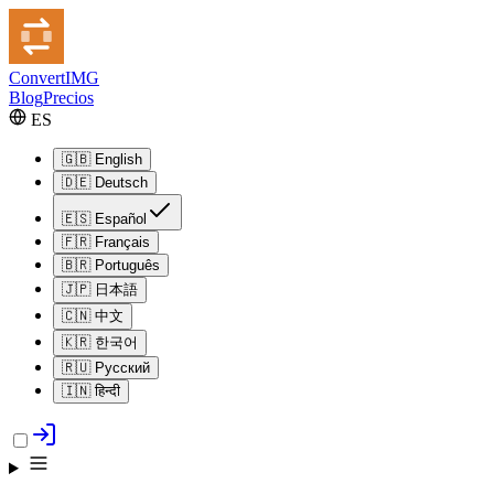
Convert
IMG
Blog
Precios
ES
🇬🇧
English
🇩🇪
Deutsch
🇪🇸
Español
🇫🇷
Français
🇧🇷
Português
🇯🇵
日本語
🇨🇳
中文
🇰🇷
한국어
🇷🇺
Русский
🇮🇳
हिन्दी