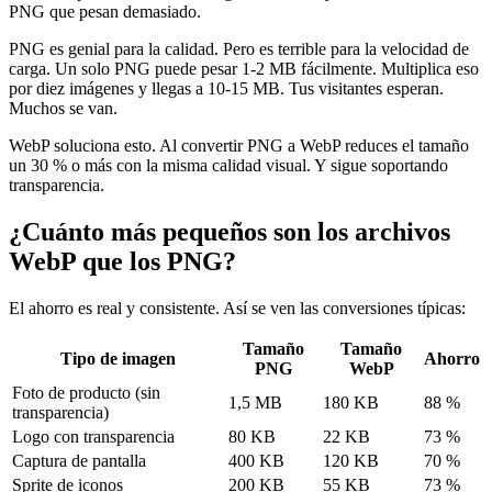
PNG que pesan demasiado.
PNG es genial para la calidad. Pero es terrible para la velocidad de
carga. Un solo PNG puede pesar 1-2 MB fácilmente. Multiplica eso
por diez imágenes y llegas a 10-15 MB. Tus visitantes esperan.
Muchos se van.
WebP soluciona esto. Al convertir PNG a WebP reduces el tamaño
un 30 % o más con la misma calidad visual. Y sigue soportando
transparencia.
¿Cuánto más pequeños son los archivos
WebP que los PNG?
El ahorro es real y consistente. Así se ven las conversiones típicas:
Tamaño
Tamaño
Tipo de imagen
Ahorro
PNG
WebP
Foto de producto (sin
1,5 MB
180 KB
88 %
transparencia)
Logo con transparencia
80 KB
22 KB
73 %
Captura de pantalla
400 KB
120 KB
70 %
Sprite de iconos
200 KB
55 KB
73 %