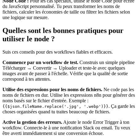
Node Code :
Pour les cas spéciaux, utilise le node Code pour écrire
du JavaScript personnalisé. Tu peux transformer les noms de
fichiers, calculer les économies de taille ou filtrer les fichiers selon
une logique sur mesure.
Quelles sont les bonnes pratiques pour
utiliser le node ?
Suis ces conseils pour des workflows fiables et efficaces.
Commence par un workflow de test.
Construis un simple pipeline
Télécharger → Convertir → Uploader et teste-le avec quelques
images avant de passer à l'échelle. Vérifie que la qualité de sortie
correspond à tes attentes.
Utilise des expressions pour les noms de fichiers.
Ne code pas les
noms de fichiers en dur. Utilise les expressions n8n pour générer des
noms basés sur le fichier d'entrée. Exemple :
. Ça garde les
{{$json.fileName.replace('.jpg', '.webp')}}
choses organisées quand tu traites beaucoup de fichiers.
Active la gestion des erreurs.
Ajoute le node Error Trigger à ton
workflow. Connecte-le à une notification Slack ou email. Tu veux
être averti immédiatement si une conversion échoue.