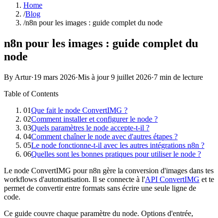
Home
/
Blog
/
n8n pour les images : guide complet du node
n8n pour les images : guide complet du
node
By Artur
·
19 mars 2026
·
Mis à jour
9 juillet 2026
·
7 min de lecture
Table of Contents
01
Que fait le node ConvertIMG ?
02
Comment installer et configurer le node ?
03
Quels paramètres le node accepte-t-il ?
04
Comment chaîner le node avec d'autres étapes ?
05
Le node fonctionne-t-il avec les autres intégrations n8n ?
06
Quelles sont les bonnes pratiques pour utiliser le node ?
Le node ConvertIMG pour n8n gère la conversion d'images dans tes
workflows d'automatisation. Il se connecte à l'
API ConvertIMG
et te
permet de convertir entre formats sans écrire une seule ligne de
code.
Ce guide couvre chaque paramètre du node. Options d'entrée,