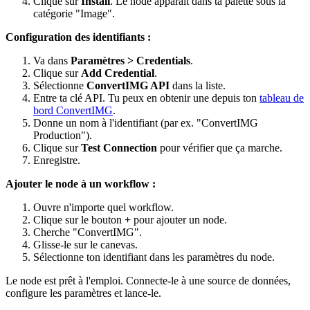
Clique sur
Install
. Le node apparaît dans ta palette sous la
catégorie "Image".
Configuration des identifiants :
Va dans
Paramètres > Credentials
.
Clique sur
Add Credential
.
Sélectionne
ConvertIMG API
dans la liste.
Entre ta clé API. Tu peux en obtenir une depuis ton
tableau de
bord ConvertIMG
.
Donne un nom à l'identifiant (par ex. "ConvertIMG
Production").
Clique sur
Test Connection
pour vérifier que ça marche.
Enregistre.
Ajouter le node à un workflow :
Ouvre n'importe quel workflow.
Clique sur le bouton
+
pour ajouter un node.
Cherche "ConvertIMG".
Glisse-le sur le canevas.
Sélectionne ton identifiant dans les paramètres du node.
Le node est prêt à l'emploi. Connecte-le à une source de données,
configure les paramètres et lance-le.