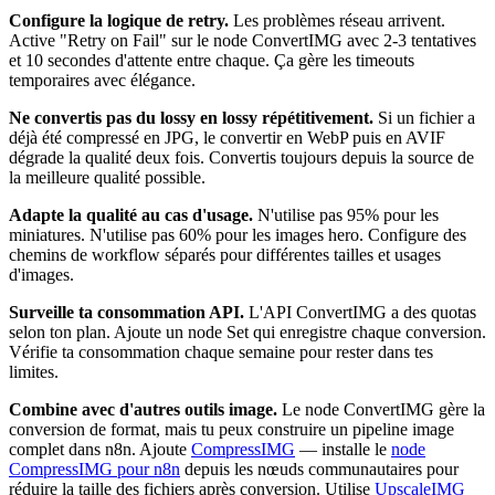
Configure la logique de retry.
Les problèmes réseau arrivent.
Active "Retry on Fail" sur le node ConvertIMG avec 2-3 tentatives
et 10 secondes d'attente entre chaque. Ça gère les timeouts
temporaires avec élégance.
Ne convertis pas du lossy en lossy répétitivement.
Si un fichier a
déjà été compressé en JPG, le convertir en WebP puis en AVIF
dégrade la qualité deux fois. Convertis toujours depuis la source de
la meilleure qualité possible.
Adapte la qualité au cas d'usage.
N'utilise pas 95% pour les
miniatures. N'utilise pas 60% pour les images hero. Configure des
chemins de workflow séparés pour différentes tailles et usages
d'images.
Surveille ta consommation API.
L'API ConvertIMG a des quotas
selon ton plan. Ajoute un node Set qui enregistre chaque conversion.
Vérifie ta consommation chaque semaine pour rester dans tes
limites.
Combine avec d'autres outils image.
Le node ConvertIMG gère la
conversion de format, mais tu peux construire un pipeline image
complet dans n8n. Ajoute
CompressIMG
— installe le
node
CompressIMG pour n8n
depuis les nœuds communautaires pour
réduire la taille des fichiers après conversion. Utilise
UpscaleIMG