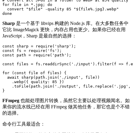
# Convert all JPGs in a folder to WebP at 85% quality

for file in *.jpg; do

  convert "$file" -quality 85 "${file%.jpg}.webp"

Sharp
是一个基于 libvips 构建的 Node.js 库。在大多数任务中
它比 ImageMagick 更快，内存占用也更少。如果你已经在用
JavaScript，Sharp 是最自然的选择：
const sharp = require('sharp');

const fs = require('fs');

const path = require('path');

const files = fs.readdirSync('./input').filter(f => f.e
for (const file of files) {

  await sharp(path.join('./input', file))

    .webp({ quality: 85 })

    .toFile(path.join('./output', file.replace('.jpg', 
FFmpeg
也能处理图片转换，虽然它主要以处理视频闻名。如
果你的流水线已经在用 FFmpeg 做其他任务，那它也是个不错
的选择。
命令行工具最适合：