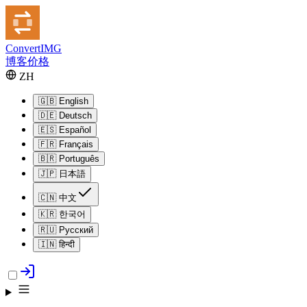
Convert
IMG
博客
价格
ZH
🇬🇧
English
🇩🇪
Deutsch
🇪🇸
Español
🇫🇷
Français
🇧🇷
Português
🇯🇵
日本語
🇨🇳
中文
🇰🇷
한국어
🇷🇺
Русский
🇮🇳
हिन्दी